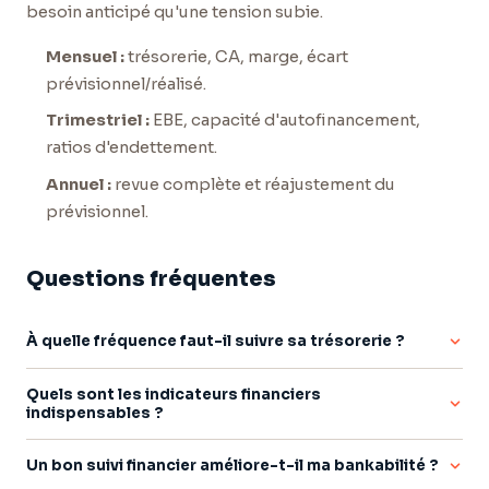
besoin anticipé qu'une tension subie.
Mensuel :
trésorerie, CA, marge, écart
prévisionnel/réalisé.
Trimestriel :
EBE, capacité d'autofinancement,
ratios d'endettement.
Annuel :
revue complète et réajustement du
prévisionnel.
Questions fréquentes
À quelle fréquence faut-il suivre sa trésorerie ?
Un suivi mensuel est le minimum recommandé. Pour les
Quels sont les indicateurs financiers
activités à trésorerie tendue ou saisonnière, un point
indispensables ?
hebdomadaire sur les encaissements et décaissements
Cinq indicateurs suffisent pour piloter : chiffre d'affaires,
permet d'anticiper les creux plusieurs semaines à l'avance.
Un bon suivi financier améliore-t-il ma bankabilité ?
marge brute, excédent brut d'exploitation, résultat net et