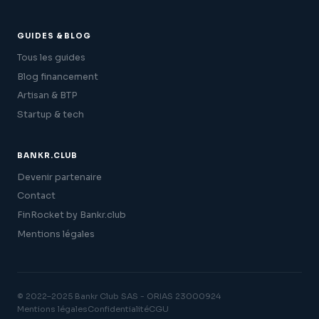
GUIDES & BLOG
Tous les guides
Blog financement
Artisan & BTP
Startup & tech
BANKR.CLUB
Devenir partenaire
Contact
FinRocket by Bankr.club
Mentions légales
© 2022–2025 Bankr Club SAS - ORIAS 23000924
Mentions légales
Confidentialité
CGU