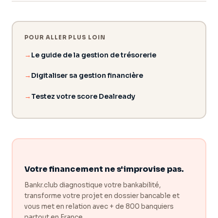
trésorerie disponible. Suivis régulièrement, ils donnent une
Oui. Un dirigeant qui connaît ses chiffres et présente des
vision complète de la santé de l'entreprise.
prévisions crédibles inspire immédiatement confiance à un
banquier. C'est un critère central du score de bankabilité
Dealready de Bankr.club.
POUR ALLER PLUS LOIN
Le guide de la gestion de trésorerie
Digitaliser sa gestion financière
Testez votre score Dealready
Votre financement ne s'improvise pas.
Bankr.club diagnostique votre bankabilité,
transforme votre projet en dossier bancable et
vous met en relation avec + de 800 banquiers
partout en France.