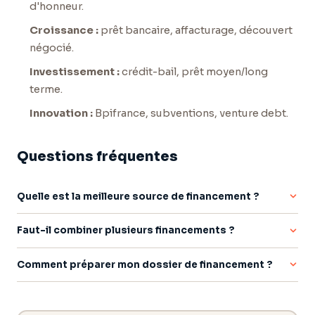
d'honneur.
Croissance :
prêt bancaire, affacturage, découvert
négocié.
Investissement :
crédit-bail, prêt moyen/long
terme.
Innovation :
Bpifrance, subventions, venture debt.
Questions fréquentes
Quelle est la meilleure source de financement ?
Aucune n'est universelle : le bon financement dépend du
Faut-il combiner plusieurs financements ?
stade et du besoin. L'amorçage passe par les fonds propres
et le prêt d'honneur, la croissance par le prêt bancaire et
Oui, les meilleurs plans empilent des sources
l'affacturage, l'investissement par le crédit-bail.
Comment préparer mon dossier de financement ?
complémentaires : fonds propres, prêt d'honneur, garantie
Bpifrance, prêt bancaire et affacturage. Bien orchestré, cet
Un dossier structuré — prévisionnel crédible, montant justifié,
empilement optimise le montant et les conditions.
garanties clarifiées — distingue un accord rapide d'un refus.