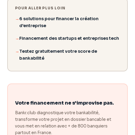
Le diagnostic Dealready évalue votre bankabilité et les points
à renforcer avant toute démarche.
POUR ALLER PLUS LOIN
6 solutions pour financer la création
d'entreprise
Financement des startups et entreprises tech
Testez gratuitement votre score de
bankabilité
Votre financement ne s'improvise pas.
Bankr.club diagnostique votre bankabilité,
transforme votre projet en dossier bancable et
vous met en relation avec + de 800 banquiers
partout en France.