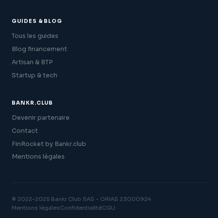
GUIDES & BLOG
Tous les guides
Blog financement
Artisan & BTP
Startup & tech
BANKR.CLUB
Devenir partenaire
Contact
FinRocket by Bankr.club
Mentions légales
© 2022–2025 Bankr Club SAS - ORIAS 23000924
Mentions légales
Confidentialité
CGU