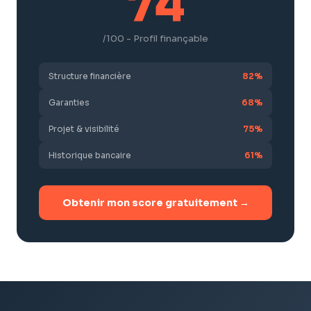
74
/100 - Profil finançable
Structure financière
82%
Garanties
68%
Projet & visibilité
75%
Historique bancaire
61%
Obtenir mon score gratuitement →